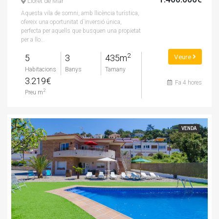
Lloret de Mar
Aquesta vila de somni, amb llicència turística,
ofereix una oportunitat d`inversió única,
perfecta per aquells que busquen una propietat
per a llo...
2
5
3
435m
Veure
Habitacions
Banys
Tamany
3.219€
Fa 4 hores
2
Preu m
VENDA