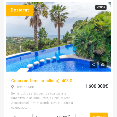
VENDA
Destacat
Casa (unifamiliar aïllada), 403.00 m², 4 dorm, seminou
1.600.000€
Lloret de Mar
Benvingut/da al teu oasi d`elegància a la
urbanització de Serra Brava, a Lloret de Mar.
Aquesta exclusiva vila amb llicència turística
és una opo...
2
Veure