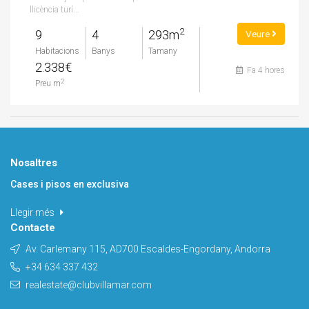
llicència turí...
2
9
4
293m
Veure
Habitacions
Banys
Tamany
2.338€
Fa 4 hores
2
Preu m
Nosaltres
Cases i pisos en exclusiva
Llegir més
Contacte
Av. Carlemany 115, AD700 Escaldes-Engordany, Andorra
+34 634 337 432
realestate@clubvillamar.com