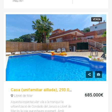
2
Preu m
VENDA
Casa (unifamiliar aïllada), 293.00 m², 9 dorm, seminou
685.000€
Lloret de Mar
Aquesta espectacular vila a la tranquil·la
urbanització de Condado del Jaruco a Lloret de
Mar és la joia que estaves esperant. Amb