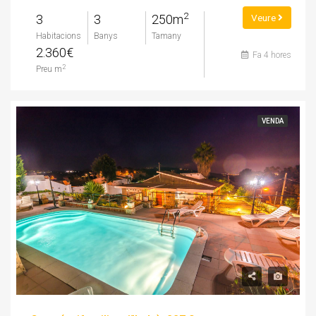
2
3
3
250m
Veure
Habitacions
Banys
Tamany
2.360€
Fa 4 hores
2
Preu m
VENDA