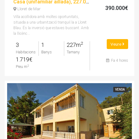
Casa (unifamiliar aïllada), 227.00 m², 3 dorm
390.000€
Lloret de Mar
Villa acollidora amb moltes oportunitats,
situada a una urbanització tranquil.la a Lloret
Blau. És la inversió que estaves buscant. Amb
la llicènc...
2
3
1
227m
Veure
Habitacions
Banys
Tamany
1.719€
Fa 4 hores
2
Preu m
VENDA