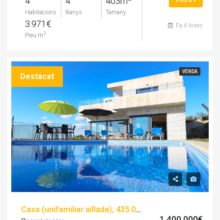
4
4
403m
Habitacions
Banys
Tamany
3.971€
Fa 4 hores
2
Preu m
VENDA
Destacat
Casa (unifamiliar aïllada), 435.00 m², 5 dorm, seminou
1.400.000€