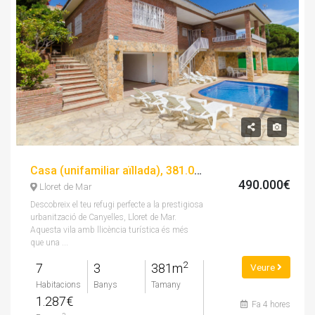
Casa (unifamiliar aïllada), 381.00 m², 7 dorm
490.000€
Lloret de Mar
Descobreix el teu refugi perfecte a la prestigiosa
urbanització de Canyelles, Lloret de Mar.
Aquesta vila amb llicència turística és més
que una ...
2
7
3
381m
Veure
Habitacions
Banys
Tamany
1.287€
Fa 4 hores