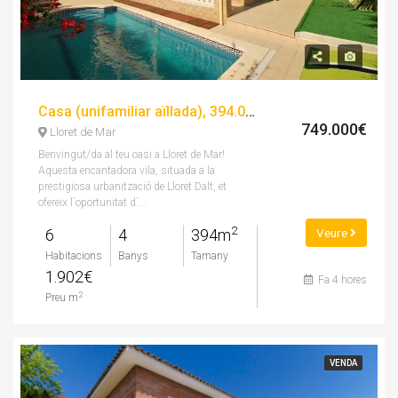
Casa (unifamiliar aïllada), 394.00 m², 6 dorm
749.000€
Lloret de Mar
Benvingut/da al teu oasi a Lloret de Mar!
Aquesta encantadora vila, situada a la
prestigiosa urbanització de Lloret Dalt, et
ofereix l`oportunitat d`...
2
6
4
394m
Veure
Habitacions
Banys
Tamany
1.902€
Fa 4 hores
2
Preu m
VENDA