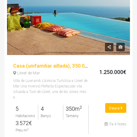
Casa (unifamiliar aïllada), 350.00 m², 5 dorm, seminou
1.250.000€
Lloret de Mar
Villa de Luxe amb Llicència Turística a Lloret de
Mar Una Inversió Perfecta Espectacular vila
situada a Turó de Lloret, una de les zones més
e...
2
5
4
350m
Veure
Habitacions
Banys
Tamany
3.572€
Fa 4 hores
2
Preu m