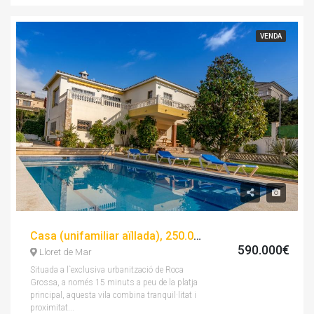
VENDA
Casa (unifamiliar aïllada), 250.00 m², 3 dorm
590.000€
Lloret de Mar
Situada a l`exclusiva urbanització de Roca
Grossa, a només 15 minuts a peu de la platja
principal, aquesta vila combina tranquil·litat i
proximitat...