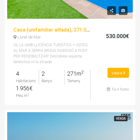
Casa (unifamiliar aïllada), 271.00 m², 4 dorm, seminou
530.000€
Lloret de Mar
VIL·LA AMB LLICÈNCIA TURÍSTICA + VISTES
AL MAR A SERRA BRAVA INVERSIÓ A PUNT
PER RENDIBILITZAR! Descobreix aquesta
fantàstica vil·la situada ...
2
4
2
271m
Veure
Habitacions
Banys
Tamany
1.956€
Fa 4 hores
2
Preu m
VENDA