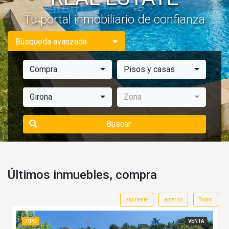
Tu portal inmobiliario de confianza
Búsqueda avanzada
Compra
Pisos y casas
Girona
Zona
Buscar
Últimos inmuebles, compra
siguiente
anterior
Todos
TIPO
VENTA