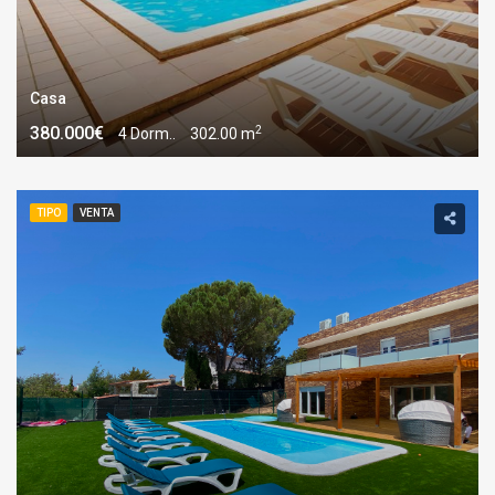
Casa
2
380.000€
4 Dorm..
302.00 m
TIPO
VENTA