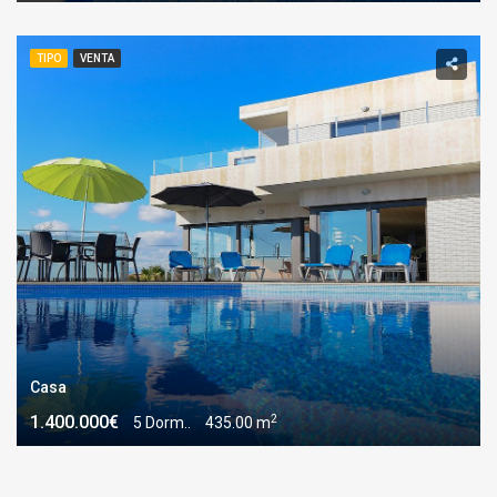
TIPO
VENTA
Casa
2
1.400.000€
5 Dorm..
435.00 m