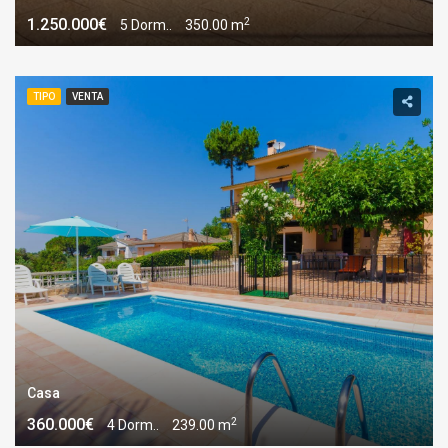
2
1.250.000€
5 Dorm..
350.00 m
TIPO
VENTA
Casa
2
360.000€
4 Dorm..
239.00 m