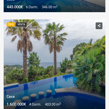
2
445.000€
6 Dorm..
346.00 m
TIPO
VENTA
Casa
2
1.600.000€
4 Dorm..
403.00 m