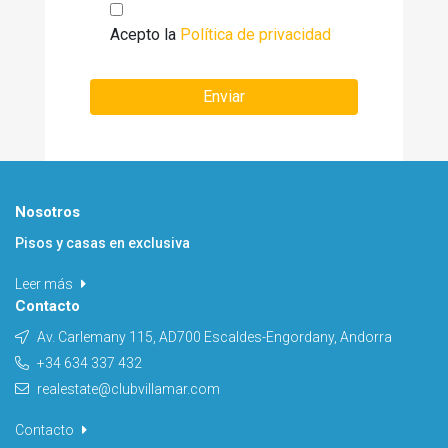
Acepto la
Política de privacidad
Enviar
Nosotros
Pisos y casas en exclusiva
Leer más
Contacto
Av. Carlemany 115, AD700 Escaldes-Engordany, Andorra
+34 634 337 432
realestate@clubvillamar.com
Contacto